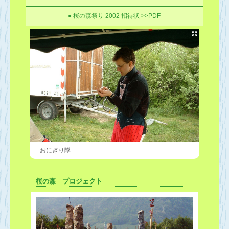
オーストリアに1000本の桜の木が寄贈されまし
● 桜の森祭り 2002 招待状 >>PDF
た。最後の150本の桜の木と100本の花崗岩の彫
刻を桜の森に設置し、伝統的な日本庭園に新風を
吹き込む成長型アート空間となりました。
第1回桜の森祭りでプレゼンテーションが開催さ
れました。
おにぎり隊
桜の森 プロジェクト