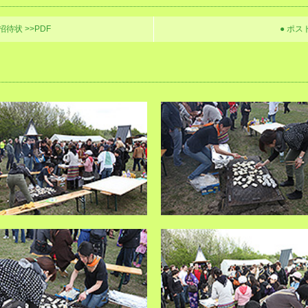
招待状 >>PDF
● ポス